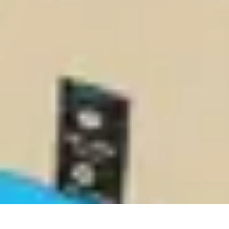
Découverte Monde
Inspiration de Voyage
Destinations cachées
Destinations
Culture et Trad
Découverte Monde