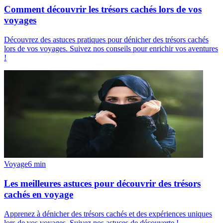
Comment découvrir les trésors cachés lors de vos
voyages
Découvrez des astuces pratiques pour dénicher des trésors cachés
lors de vos voyages. Suivez nos conseils pour enrichir vos aventures
!
Voyage
6
min
Les meilleures astuces pour découvrir des trésors
cachés en voyage
Apprenez à dénicher des trésors cachés et des expériences uniques
lors de vos voyages. Suivez nos astuces de découverte !