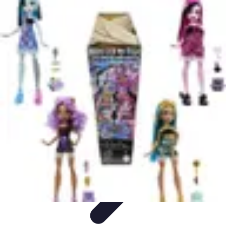
Découverte Monde
Inspiration de Voyage
Destinations cachées
Destinations
Culture et
Tradition
Tendances
Découverte Monde