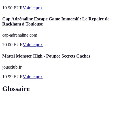
19.90
EUR
Voir le prix
Cap Adrénaline Escape Game Immersif : Le Repaire de
Rackham à Toulouse
cap-adrenaline.com
70.00
EUR
Voir le prix
Mattel Monster High - Poupee Secrets Caches
joueclub.fr
19.99
EUR
Voir le prix
Glossaire
Terme
Définition
Lieux ou expériences peu connus mais
Merveilles
authentiques, souvent non mentionnés dans les