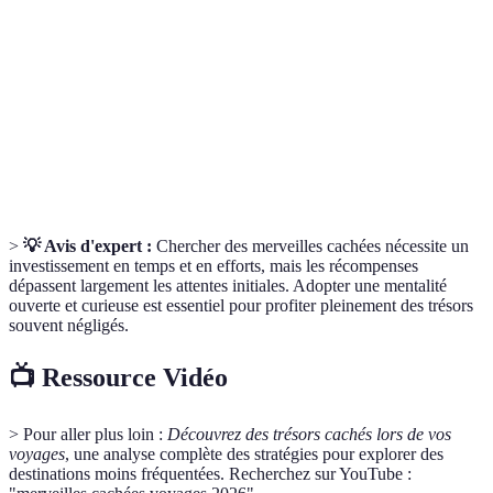
Cachées
guides.
Voyage
Une approche de voyage qui respecte
Responsable
l'environnement et favorise les économies locales.
Immersion
Interaction directe avec la culture locale pour une
Culturelle
expérience enrichissante.
>
💡 Avis d'expert :
Chercher des merveilles cachées nécessite un
investissement en temps et en efforts, mais les récompenses
dépassent largement les attentes initiales. Adopter une mentalité
ouverte et curieuse est essentiel pour profiter pleinement des trésors
souvent négligés.
📺 Ressource Vidéo
> Pour aller plus loin :
Découvrez des trésors cachés lors de vos
voyages
, une analyse complète des stratégies pour explorer des
destinations moins fréquentées. Recherchez sur YouTube :