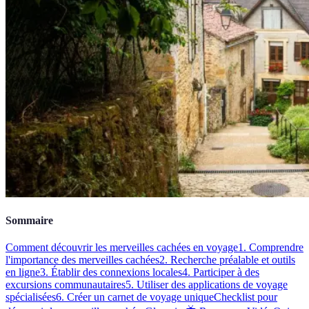
Sommaire
Comment découvrir les merveilles cachées en voyage
1. Comprendre
l'importance des merveilles cachées
2. Recherche préalable et outils
en ligne
3. Établir des connexions locales
4. Participer à des
excursions communautaires
5. Utiliser des applications de voyage
spécialisées
6. Créer un carnet de voyage unique
Checklist pour