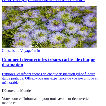
Conseils de Voyage
5
min
Comment découvrir les trésors cachés de chaque
destination
Explorez les trésors cachés de chaque destination grâce à notre
guide pratique. Offrez-vous une expérience de voyage unique et
mémorable.
Découverte Monde
Votre source d'information pour tout savoir sur
decouverte
monde.ch
.