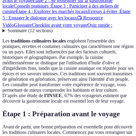
avant le voyage
Étape 2 : Se renseigner sur la gastronomie
locale
Conseils pratiques :
Étape 3 : Participer à des ateliers de
cuisine
Étape 4 : Explorer les marchés locaux
Erreurs à éviter :
Étape
5 : Engager le dialogue avec les locaux
📺 Ressource
Vidéo
Glossaire
Checklist avant votre voyage
Quiz rapide :
Sommaire
(
12
sections
)
Les
traditions culinaires locales
englobent l'ensemble des
pratiques, recettes et coutumes culinaires qui caractérisent une région
ou un pays. Elles sont influencées par des facteurs culturels,
historiques et géographiques. Par exemple, la cuisine
méditerranéenne se distingue par l'utilisation d'huile d'olive et
d'ingrédients frais, tandis que la cuisine asiatique est réputée pour ses
épices et ses saveurs intenses. Ces traditions sont souvent transmises
de génération en génération, préservant ainsi l'identité d'un peuple.
Les connaître peut transformer votre expérience de voyage, vous
permettant de mieux comprendre les habitants et leur culture.
D’après une étude de
l’INSEE
, 67% des voyageurs estiment que
découvrir la gastronomie locale est essentiel lors de leur voyage.
Étape 1 : Préparation avant le voyage
Avant de partir, une bonne préparation est essentielle pour découvrir
les traditions culinaires locales. Commencez par vous renseigner sur