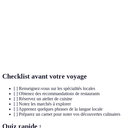
méditerranéenne, caractérisée par l'utilisation
méditerranéenne
d'huile d'olive et d'ingrédients frais.
Lieu où les producteurs vendent directement
Marché local
les produits frais, souvent imprégné de culture
et d'authenticité.
Cours pratique où les participants apprennent
Atelier de
à préparer des plats sous la direction d'un chef
cuisine
local.
Checklist avant votre voyage
[ ] Renseignez-vous sur les spécialités locales
[ ] Obtenez des recommandations de restaurants
[ ] Réservez un atelier de cuisine
[ ] Notez les marchés à explorer
[ ] Apprenez quelques phrases de la langue locale
[ ] Préparez un carnet pour noter vos découvertes culinaires
Quiz rapide :