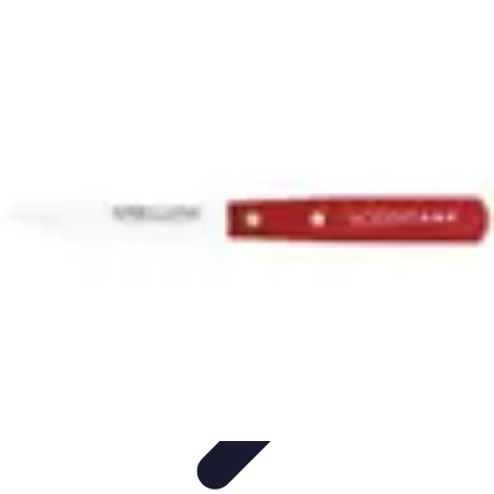
Découverte Monde
Inspiration de Voyage
Destinations cachées
Destinations
Culture et
Tradition
Tendances
Découverte Monde