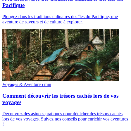
Pacifique
Plongez dans les traditions culinaires des îles du Pacifique, une
aventure de saveurs et de culture à explorer.
Voyages & Aventure
5
min
Comment découvrir les trésors cachés lors de vos
voyages
Découvrez des astuces pratiques pour dénicher des trésors cachés
lors de vos voyages. Suivez nos conseils pour enrichir vos aventures
!