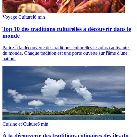
Voyage Culturel
6
min
Top 10 des traditions culturelles à découvrir dans le
monde
Partez à la découverte des traditions culturelles les plus captivantes
du monde. Chaque tradition est une porte ouverte sur l'âme d'une
nation.
Cuisine et Culture
6
min
À la découverte des traditions culinaires des îles du