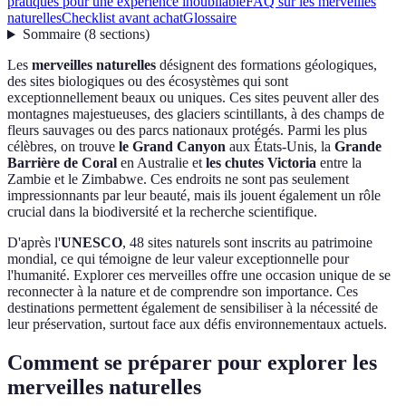
pratiques pour une expérience inoubliable
FAQ sur les merveilles
naturelles
Checklist avant achat
Glossaire
Sommaire
(
8
sections
)
Les
merveilles naturelles
désignent des formations géologiques,
des sites biologiques ou des écosystèmes qui sont
exceptionnellement beaux ou uniques. Ces sites peuvent aller des
montagnes majestueuses, des glaciers scintillants, à des champs de
fleurs sauvages ou des parcs nationaux protégés. Parmi les plus
célèbres, on trouve
le Grand Canyon
aux États-Unis, la
Grande
Barrière de Coral
en Australie et
les chutes Victoria
entre la
Zambie et le Zimbabwe. Ces endroits ne sont pas seulement
impressionnants par leur beauté, mais ils jouent également un rôle
crucial dans la biodiversité et la recherche scientifique.
D'après l'
UNESCO
, 48 sites naturels sont inscrits au patrimoine
mondial, ce qui témoigne de leur valeur exceptionnelle pour
l'humanité. Explorer ces merveilles offre une occasion unique de se
reconnecter à la nature et de comprendre son importance. Ces
destinations permettent également de sensibiliser à la nécessité de
leur préservation, surtout face aux défis environnementaux actuels.
Comment se préparer pour explorer les
merveilles naturelles