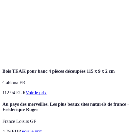
snorkeling
Randonnée,
Rich
Amazonie
Forêt tropicale
exploration de la
biodi
faune
Parc
Randonnée, vélo,
Pays
national de
Montagnes, lacs
pêche
spect
Banff
Bois TEAK pour banc 4 pièces découpées 115 x 9 x 2 cm
Gabiona FR
112.94
EUR
Voir le prix
Au pays des merveilles. Les plus beaux sites naturels de france -
Frédérique Roger
France Loisirs GF
4.79
EUR
Voir le prix