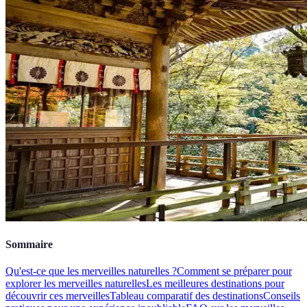
Sommaire
Qu'est-ce que les merveilles naturelles ?
Comment se préparer pour
explorer les merveilles naturelles
Les meilleures destinations pour
découvrir ces merveilles
Tableau comparatif des destinations
Conseils