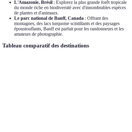
L'Amazonie, Brésil
: Explorez la plus grande forêt tropicale
du monde riche en biodiversité avec d'innombrables espèces
de plantes et d'animaux.
Le parc national de Banff, Canada
: Offrant des
montagnes, des lacs turquoise scintillants et des paysages
époustouflants, Banff est parfait pour les randonneurs et les
amateurs de photographie.
Tableau comparatif des destinations
Destination
Type de merveille
Activités disponibles
Rais
Parc
Pays
Randonnée, escalade,
national de
Falaises de granite
embl
photographie
Yosemite
biodi
Fjords de
Kayak, croisière,
Beaut
Fjords
Norvège
randonnée
excep
Observation
Îles
Écos
Biodiversité
d'animaux,
Galápagos
uniq