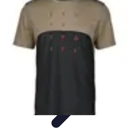
Découverte Monde
Inspiration de Voyage
Destinations cachées
Destinations
Culture et
Tradition
Tendances
Découverte Monde