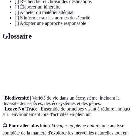
[ ] Rechercher et choisir des destinations
[ ] Élaborer un itinéraire
[ ] Acheter du matériel adéquat
[ ] S'informer sur les normes de sécurité
[ ] Adopter une approche responsable
Glossaire
Terme
Définition
Merveilles
Sites ou formations géologiques faisant preuve d'une
naturelles
beauté ou d'une unicité exceptionnelle.
|
Biodiversité
| Variété de vie dans un écosystème, incluant la
diversité des espèces, des écosystèmes et des gènes.
|
Leave No Trace
| Ensemble de principes visant à réduire l'impact
sur l'environnement lors d'activités en plein air.
📺 Pour aller plus loin :
Voyager en pleine nature
, une analyse
complète de la manière d'explorer les merveilles naturelles tout en