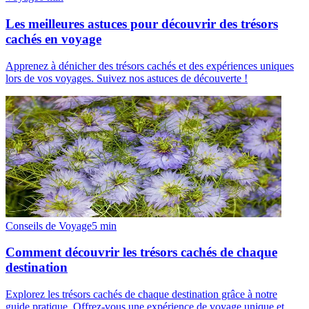
Les meilleures astuces pour découvrir des trésors
cachés en voyage
Apprenez à dénicher des trésors cachés et des expériences uniques
lors de vos voyages. Suivez nos astuces de découverte !
Conseils de Voyage
5
min
Comment découvrir les trésors cachés de chaque
destination
Explorez les trésors cachés de chaque destination grâce à notre
guide pratique. Offrez-vous une expérience de voyage unique et