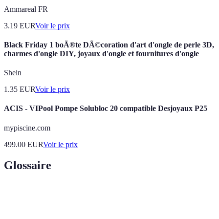
Ammareal FR
3.19
EUR
Voir le prix
Black Friday 1 boÃ®te DÃ©coration d'art d'ongle de perle 3D,
charmes d'ongle DIY, joyaux d'ongle et fournitures d'ongle
Shein
1.35
EUR
Voir le prix
ACIS - VIPool Pompe Solubloc 20 compatible Desjoyaux P25
mypiscine.com
499.00
EUR
Voir le prix
Glossaire
Terme
Définition
Un lieu ou une expérience peu fréquentée par les