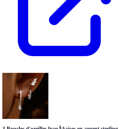
3 Boucles d'oreilles franÃ§aises en argent sterling