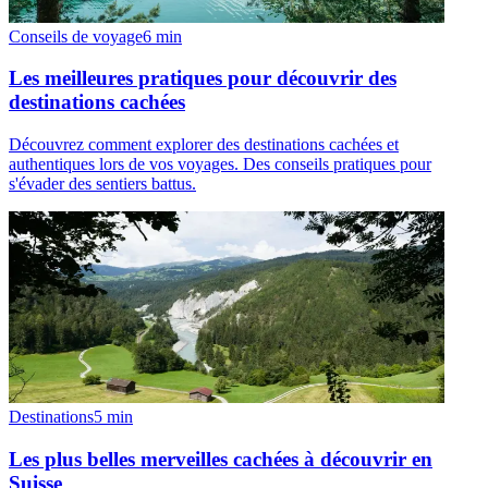
Conseils de voyage
6
min
Les meilleures pratiques pour découvrir des
destinations cachées
Découvrez comment explorer des destinations cachées et
authentiques lors de vos voyages. Des conseils pratiques pour
s'évader des sentiers battus.
Destinations
5
min
Les plus belles merveilles cachées à découvrir en
Suisse