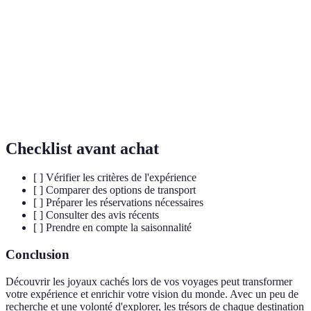
Joyau caché
touristes.
Caractère d’une expérience réelle et non
Authenticité
commerciale.
Culture
Ensemble des coutumes, arts et traditions d’une
locale
région.
Checklist avant achat
[ ] Vérifier les critères de l'expérience
[ ] Comparer des options de transport
[ ] Préparer les réservations nécessaires
[ ] Consulter des avis récents
[ ] Prendre en compte la saisonnalité
Conclusion
Découvrir les joyaux cachés lors de vos voyages peut transformer
votre expérience et enrichir votre vision du monde. Avec un peu de
recherche et une volonté d'explorer, les trésors de chaque destination