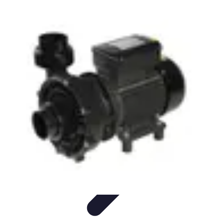
Découverte Monde
Inspiration de Voyage
Destinations cachées
Destinations
Culture et
Tradition
Tendances
Découverte Monde