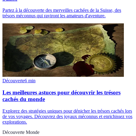
Partez à la découverte des merveilles cachées de la Suisse, des
trésors méconnus qui raviront les amateurs d'aventure.
Découverte
6
min
Les meilleures astuces pour découvrir les trésors
cachés du monde
Explorez des stratégies uniques pour dénicher les trésors cachés lors
de vos voyages. Découvrez des joyaux méconnus et enrichissez vos
explorations.
Découverte Monde