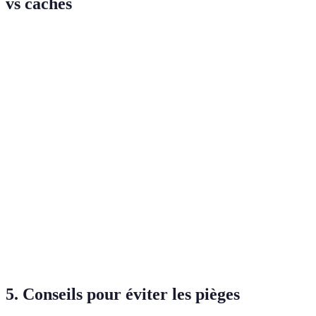
vs cachés
Critère
Joyaux Connus
Joyaux Cachés
Verdict
Expérience
Affluence
Très fréquentés
Peu fréquentés
intime
Souvent plus
Avantage
Coût
Plus élevé
abordables
économique
Véritable
Parfois
Souvent très
Authenticité
plongée
touristique
authentiques
culturelle
Peut nécessiter
Aventure à
Accessibilité
Facile d'accès
un effort
explorer
5. Conseils pour éviter les pièges