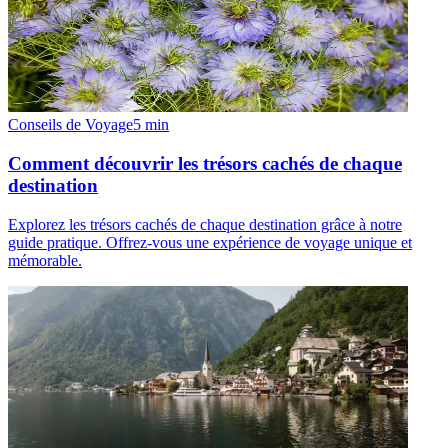
Conseils de Voyage
5
min
Comment découvrir les trésors cachés de chaque
destination
Explorez les trésors cachés de chaque destination grâce à notre
guide pratique. Offrez-vous une expérience de voyage unique et
mémorable.