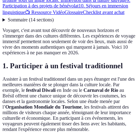
urbaine sous un angle local
8. Immersion dans la nature sauvage
9.
Participation à des projets de bénévolat
10. Séjours en immersion
linguistique
📺 Ressource Vidéo
Glossaire
Checklist avant achat
Sommaire
(
14
sections
)
Voyager, c'est avant tout découvrir de nouveaux horizons et
s'immerger dans des cultures différentes. Les expériences de voyage
immersif permettent non seulement de voir des lieux, mais aussi de
vivre des moments authentiques qui marquent à jamais. Voici 10
expériences à ne pas manquer en 2026.
1. Participer à un festival traditionnel
Assister à un festival traditionnel dans un pays étranger est l'une des
meilleures manières de se plonger dans la culture locale. Par
exemple, le
festival Diwali
en Inde ou le
Carnaval de Rio
au
Brésil offrent une chance unique de découvrir les coutumes, les
danses et la gastronomie locales. Selon une étude menée par
l’
Organisation Mondiale du Tourisme
, les festivals attirent des
millions de visiteurs chaque année, témoignant de leur importance
culturelle et économique. En participant à ces événements, les
voyageurs peuvent également tisser des liens avec les habitants,
rendant l'expérience encore plus mémorable.