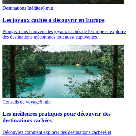
Destinations Inédites
6
min
Les joyaux cachés à découvrir en Europe
Plongez dans l'univers des joyaux cachés de l'Europe et explorez
des destinations méconnues tout aussi captivantes.
Conseils de voyage
6
min
Les meilleures pratiques pour découvrir des
destinations cachées
Découvrez comment explorer des destinations cachées et