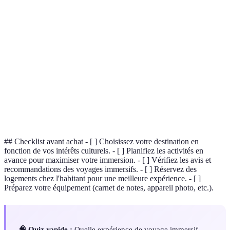
Terme
Définition
Plongée totale dans une culture ou un
Immersion
environnement local.
Forme de tourisme respectueuse de
Écotourisme
l'environnement et des cultures locales.
Participation volontaire à des projets sociaux ou
Bénévolat
environnementaux.
## Checklist avant achat - [ ] Choisissez votre destination en
fonction de vos intérêts culturels. - [ ] Planifiez les activités en
avance pour maximiser votre immersion. - [ ] Vérifiez les avis et
recommandations des voyages immersifs. - [ ] Réservez des
logements chez l'habitant pour une meilleure expérience. - [ ]
Préparez votre équipement (carnet de notes, appareil photo, etc.).
🧠 Quiz rapide :
Quelle expérience de voyage immersif