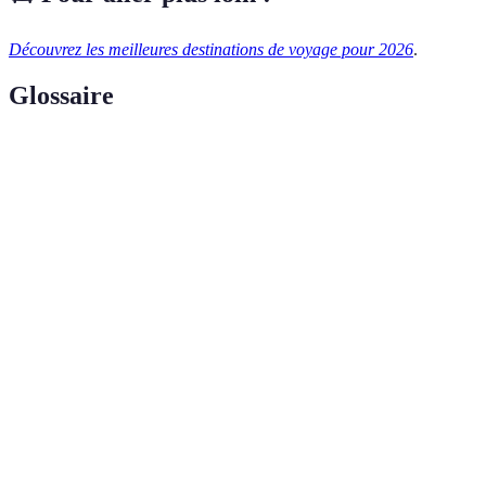
Découvrez les meilleures destinations de voyage pour 2026
.
Glossaire
Terme
Définition
Forme de tourisme axée sur la préservation
Écotourisme
de l'environnement et le respect des cultures
locales.
Voyages qui permettent aux touriste de
Voyages immersifs
vivre et d'expérimenter une culture locale
de manière authentique.
Voyages planifiés pour inclure différentes
Voyages
générations, visant à renforcer les liens
intergénérationnels
familiaux.