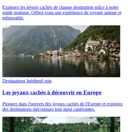
Explorez les trésors cachés de chaque destination grâce à notre
guide pratique. Offrez-vous une expérience de voyage unique et
mémorable.
Destinations Inédites
6
min
Les joyaux cachés à découvrir en Europe
Plongez dans l'univers des joyaux cachés de l'Europe et explorez
des destinations méconnues tout aussi captivantes.