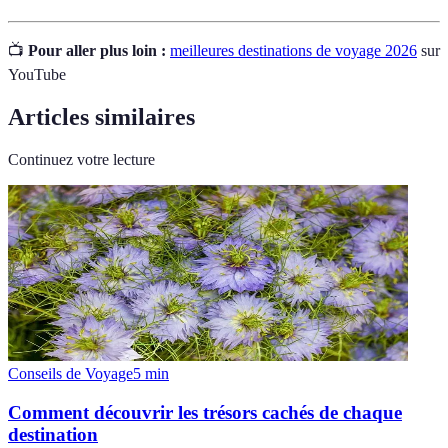
📺
Pour aller plus loin :
meilleures destinations de voyage 2026
sur
YouTube
Articles similaires
Continuez votre lecture
Conseils de Voyage
5
min
Comment découvrir les trésors cachés de chaque
destination