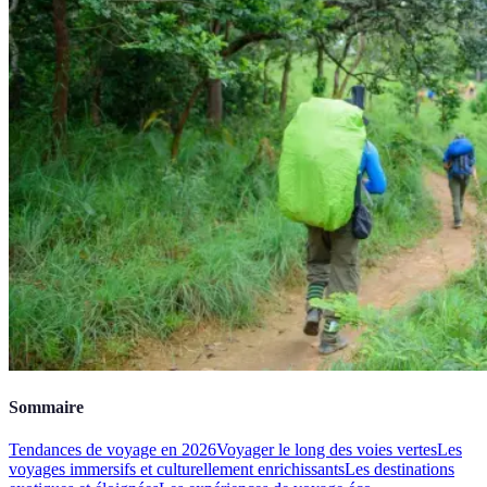
Sommaire
Tendances de voyage en 2026
Voyager le long des voies vertes
Les
voyages immersifs et culturellement enrichissants
Les destinations