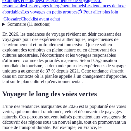
exotiques et éloignées
Les expériences de voyage éco-
responsables
Les voyages intergénérationnels
Les tendances de luxe
abordables
Les voyages en petits groupes
📺 Pour aller plus loin
:
Glossaire
Checklist avant achat
Sommaire
(
11
sections
)
En 2026, les tendances de voyage révèlent un désir croissant des
voyageurs pour des expériences authentiques, respectueuses de
l'environnement et profondément immersive. Que ce soit en
explorant des territoires en pleine nature ou en découvrant des
cultures ancestrales, l'écotourisme et les voyages responsables
s'affirment comme des priorités majeures. Selon l'Organisation
mondiale du tourisme, la demande pour des expériences de voyage
uniques a augmenté de 37 % depuis 2021. Cette tendance s'inscrit
dans un contexte où la planète appelle à un changement d'approche,
tant sur le plan culturel qu'environnemental.
Voyager le long des voies vertes
L'une des tendances marquantes de 2026 est la popularité des voies
vertes, qui combinent randonnée, vélo et découverte de paysages
naturels. Ces parcours souvent balisés permettent aux voyageurs de
découvrir des régions sous un nouvel angle, tout en promouvant un
mode de transport durable. Par exemple, en France, le