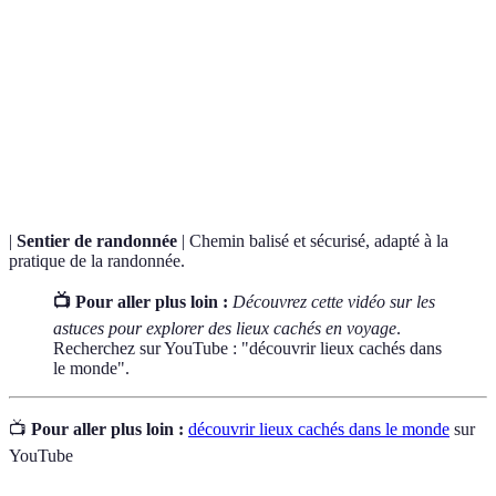
Terme
Définition
Accroissement
Augmentation du nombre de touristes visitant
touristique
une destination au fil du temps.
Forme de tourisme qui privilégie la protection de
Écotourisme
l'environnement et des écosystèmes.
|
Sentier de randonnée
| Chemin balisé et sécurisé, adapté à la
pratique de la randonnée.
📺 Pour aller plus loin :
Découvrez cette vidéo sur les
astuces pour explorer des lieux cachés en voyage
.
Recherchez sur YouTube : "découvrir lieux cachés dans
le monde".
📺
Pour aller plus loin :
découvrir lieux cachés dans le monde
sur
YouTube