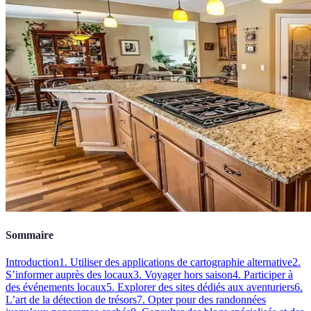
Sommaire
Introduction
1. Utiliser des applications de cartographie alternative
2.
S’informer auprès des locaux
3. Voyager hors saison
4. Participer à
des événements locaux
5. Explorer des sites dédiés aux aventuriers
6.
L’art de la détection de trésors
7. Opter pour des randonnées