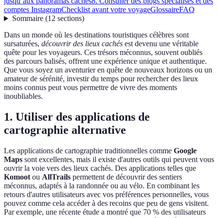
jusqu’aux panoramas cachés
8. Consulter des blogs spécialisés et des
comptes Instagram
Checklist avant votre voyage
Glossaire
FAQ
Sommaire
(
12
sections
)
Dans un monde où les destinations touristiques célèbres sont
sursaturées,
découvrir des lieux cachés
est devenu une véritable
quête pour les voyageurs. Ces trésors méconnus, souvent oubliés
des parcours balisés, offrent une expérience unique et authentique.
Que vous soyez un aventurier en quête de nouveaux horizons ou un
amateur de sérénité, investir du temps pour rechercher des lieux
moins connus peut vous permettre de vivre des moments
inoubliables.
1. Utiliser des applications de
cartographie alternative
Les applications de cartographie traditionnelles comme
Google
Maps
sont excellentes, mais il existe d'autres outils qui peuvent vous
ouvrir la voie vers des lieux cachés. Des applications telles que
Komoot
ou
AllTrails
permettent de découvrir des sentiers
méconnus, adaptés à la randonnée ou au vélo. En combinant les
retours d'autres utilisateurs avec vos préférences personnelles, vous
pouvez comme cela accéder à des recoins que peu de gens visitent.
Par exemple, une récente étude a montré que 70 % des utilisateurs