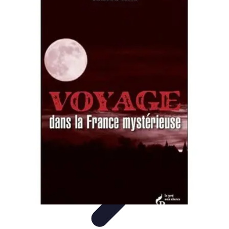
Découverte Monde
Inspiration de Voyage
Destinations cachées
Destinations
Culture et
Tradition
Tendances
Découverte Monde