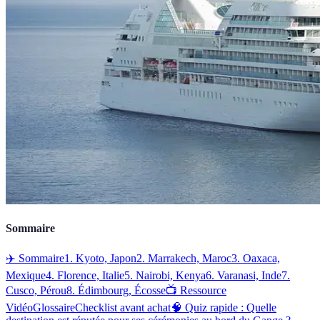
Sommaire
✈️ Sommaire
1. Kyoto, Japon
2. Marrakech, Maroc
3. Oaxaca,
Mexique
4. Florence, Italie
5. Nairobi, Kenya
6. Varanasi, Inde
7.
Cusco, Pérou
8. Édimbourg, Écosse
📺 Ressource
Vidéo
Glossaire
Checklist avant achat
🧠 Quiz rapide : Quelle