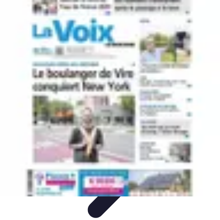
Découverte Monde
Inspiration de Voyage
Destinations cachées
Destinations
Culture et
Tradition
Tendances
Découverte Monde