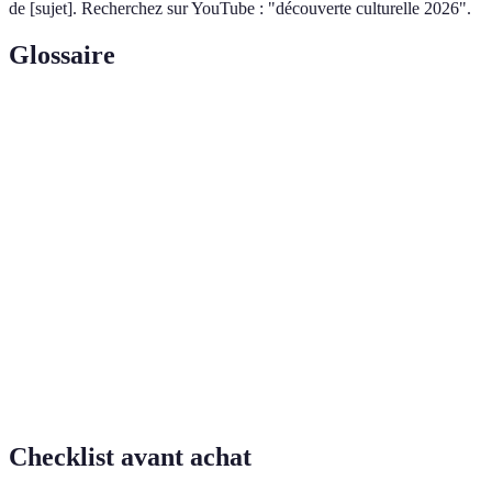
de [sujet]. Recherchez sur YouTube : "découverte culturelle 2026".
Glossaire
Terme
Définition
Culture
Ensemble des traditions, coutumes, et modes de vie
locale
d'une communauté ou région spécifique
Expérience d'engagement profond avec la culture
Immersion
d'une région ou d'un peuple, souvent à travers des
culturelle
activités quotidiennes
Pratiques, représentations et expressions qui font
Patrimoine
partie de la culture d'une communauté, transmises
immatériel
de génération en génération
Checklist avant achat