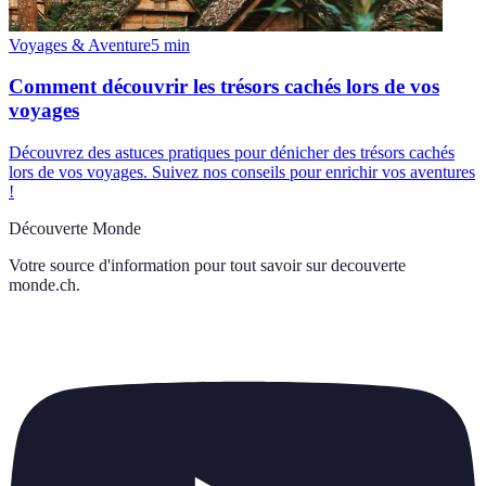
Voyages & Aventure
5
min
Comment découvrir les trésors cachés lors de vos
voyages
Découvrez des astuces pratiques pour dénicher des trésors cachés
lors de vos voyages. Suivez nos conseils pour enrichir vos aventures
!
Découverte Monde
Votre source d'information pour tout savoir sur
decouverte
monde.ch
.