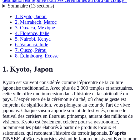
destination est réputée pour ses cérémonies au bord du Gange ?
Sommaire
(
13
sections
)
1. Kyoto, Japon
2. Marrakech, Maroc
3. Oaxaca, Mexique
4. Florence, Italie
5. Nairobi, Kenya
6. Varanasi, Inde
7. Cusco, Pérou
8. Édimbourg, Écosse
1. Kyoto, Japon
Kyoto est souvent considérée comme l’épicentre de la culture
japonaise traditionnelle. Avec plus de 2 000 temples et sanctuaires,
cette ville offre une immersion dans l’histoire et la spiritualité du
pays. L’expérience de la cérémonie du thé, où chaque geste est
empreint de signification, vous plongera au cœur de l'art de vivre
japonais. Chaque saison apporte son lot de festivités, comme le
festival des cerisiers en fleurs au printemps, attirant des millions de
visiteurs. Kyoto est également célèbre pour sa gastronomie,
notamment les plats élaborés à partir de produits locaux et
saisonniers, qui racontent l'histoire du terroir japonais.
D'après
l'INSEE
, 45% des touristes visitant le Japon choisissent Kyoto pour