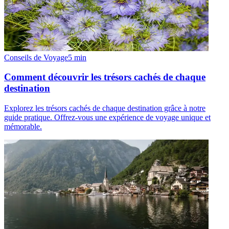
Conseils de Voyage
5
min
Comment découvrir les trésors cachés de chaque
destination
Explorez les trésors cachés de chaque destination grâce à notre
guide pratique. Offrez-vous une expérience de voyage unique et
mémorable.