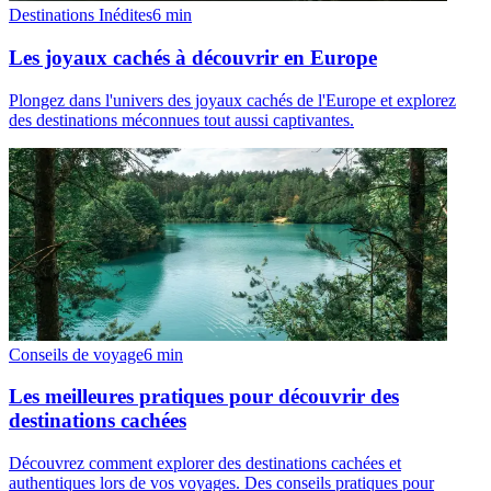
Destinations Inédites
6
min
Les joyaux cachés à découvrir en Europe
Plongez dans l'univers des joyaux cachés de l'Europe et explorez
des destinations méconnues tout aussi captivantes.
Conseils de voyage
6
min
Les meilleures pratiques pour découvrir des
destinations cachées
Découvrez comment explorer des destinations cachées et
authentiques lors de vos voyages. Des conseils pratiques pour