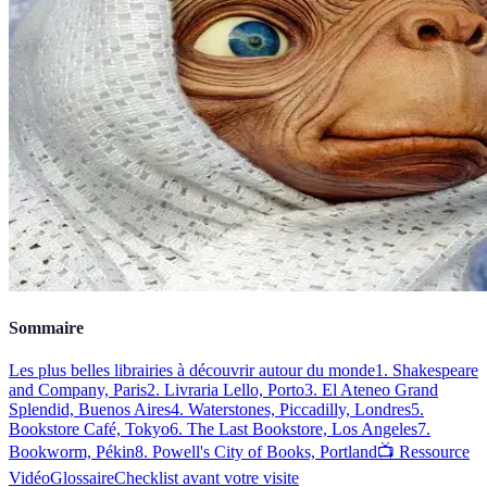
Sommaire
Les plus belles librairies à découvrir autour du monde
1. Shakespeare
and Company, Paris
2. Livraria Lello, Porto
3. El Ateneo Grand
Splendid, Buenos Aires
4. Waterstones, Piccadilly, Londres
5.
Bookstore Café, Tokyo
6. The Last Bookstore, Los Angeles
7.
Bookworm, Pékin
8. Powell's City of Books, Portland
📺 Ressource
Vidéo
Glossaire
Checklist avant votre visite