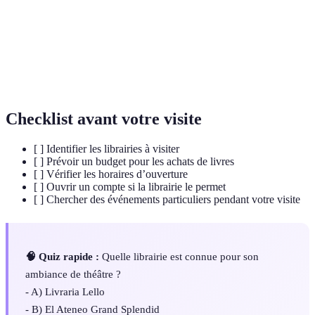
Café
Lieu où l'on peut consommer des boissons tout en
littéraire
profitant de livres.
Événements
Rencontres autour des livres, comme des lectures
littéraires
ou des dédicaces d'auteurs.
Checklist avant votre visite
[ ] Identifier les librairies à visiter
[ ] Prévoir un budget pour les achats de livres
[ ] Vérifier les horaires d’ouverture
[ ] Ouvrir un compte si la librairie le permet
[ ] Chercher des événements particuliers pendant votre visite
🧠 Quiz rapide :
Quelle librairie est connue pour son
ambiance de théâtre ?
- A) Livraria Lello
- B) El Ateneo Grand Splendid