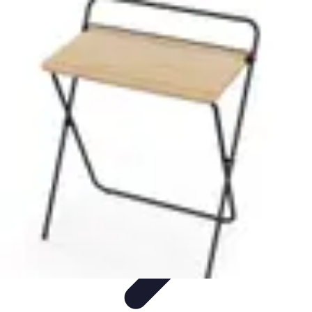
Découverte Monde
Inspiration de Voyage
Destinations cachées
Destinations
Culture et
Tradition
Tendances
Découverte Monde