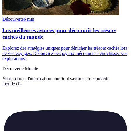
Découverte
6
min
Les meilleures astuces pour découvrir les trésors
cachés du monde
Explorez des stratégies uniques pour dénicher les trésors cachés lors
de vos voyages. Découvrez des joyaux méconnus et enrichissez vos
explorations.
Découverte Monde
Votre source d'information pour tout savoir sur
decouverte
monde.ch
.