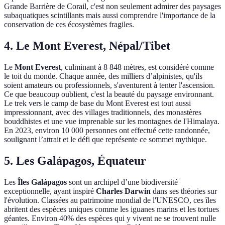
Grande Barrière de Corail, c'est non seulement admirer des paysages
subaquatiques scintillants mais aussi comprendre l'importance de la
conservation de ces écosystèmes fragiles.
4. Le Mont Everest, Népal/Tibet
Le
Mont Everest
, culminant à 8 848 mètres, est considéré comme
le toit du monde. Chaque année, des milliers d’alpinistes, qu'ils
soient amateurs ou professionnels, s'aventurent à tenter l'ascension.
Ce que beaucoup oublient, c'est la beauté du paysage environnant.
Le trek vers le camp de base du Mont Everest est tout aussi
impressionnant, avec des villages traditionnels, des monastères
bouddhistes et une vue imprenable sur les montagnes de l'Himalaya.
En 2023, environ 10 000 personnes ont effectué cette randonnée,
soulignant l’attrait et le défi que représente ce sommet mythique.
5. Les Galápagos, Équateur
Les
Îles Galápagos
sont un archipel d’une biodiversité
exceptionnelle, ayant inspiré
Charles Darwin
dans ses théories sur
l'évolution. Classées au patrimoine mondial de l'UNESCO, ces îles
abritent des espèces uniques comme les iguanes marins et les tortues
géantes. Environ 40% des espèces qui y vivent ne se trouvent nulle