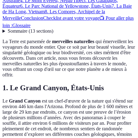
Australie
4. Le Mont Everest, Népal/Tibet
5. Les Galápagos,
Équateur
6. Le Parc National de Yellowstone, États-Unis
7. La Baie
de Ha Long, Vietnam
8. Les Comores, Archipel de la
Merveille
Conclusion
Checklist avant votre voyage
📺 Pour aller plus
loin :
Glossaire
Sommaire
(
13
sections
)
La Terre est parsemée de
merveilles naturelles
qui émerveillent les
voyageurs du monde entier. Que ce soit par leur beauté visuelle, leur
singularité géologique ou leur biodiversité, ces sites méritent d'être
découverts. Dans cet article, nous vous ferons découvrir les
merveilles naturelles les plus époustouflantes à travers le monde,
vous offrant un coup d'œil sur ce que notre planète a de mieux à
offrir.
1. Le Grand Canyon, États-Unis
Le
Grand Canyon
est un chef-d'œuvre de la nature qui s'étend sur
environ 446 km dans l'Arizona. Profond de plus de 1 600 mètres et
large de 29 km par endroits, ce canyon est une preuve de l’érosion
de plusieurs millions d’années. Avec des panoramas à couper le
souffle, il attire environ 6 millions de visiteurs par an. Pour profiter
pleinement de cet endroit, de nombreux sentiers de randonnée
permettent d’explorer ses différentes couches géologiques, témoins