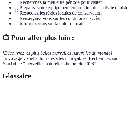
[ ] Recherchez la meilleure période pour visiter
[ ] Préparez votre équipement en fonction de l'activité choisie
[ ] Respectez les règles locales de conservation
[ ] Renseignez-vous sur les conditions d'accès
[ ] Informez-vous sur la culture locale
📺 Pour aller plus loin :
[Découvrez les plus belles merveilles naturelles du monde]
,
un voyage visuel autour des sites incroyables. Recherchez sur
YouTube : "merveilles naturelles du monde 2026".
Glossaire
Terme
Définition
Biodiversité
Variété des espèces vivantes dans un écosystème.
Processus naturel où le sol et la roche sont usés par
Érosion
le vent et l’eau.