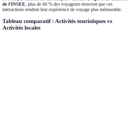
de l'INSEE
, plus de 60 % des voyageurs trouvent que ces
interactions rendent leur expérience de voyage plus mémorable.
Tableau comparatif : Activités touristiques vs
Activités locales
Critère
Activités touristiques
Activités locales
Verd
Acti
Souvent
loca
Coût
Souvent élevé
abordable
souv
éco
Favo
Généralement
Authenticité
Très authentique
activ
superficiel
loca
Favo
Limitées avec d'autres
Élevées avec les
Interactions
inte
touristes
habitants
loca