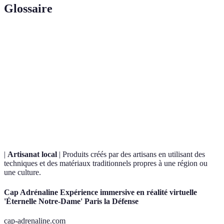
Glossaire
Terme
Définition
Immersion
Processus d'engagement profond dans les traditions,
culturelle
coutumes et mode de vie d'une culture spécifique.
Manifestations qui célèbrent une facette particulière
Événements
d'une culture, que ce soit un festival, une fête ou
culturels
une exposition.
|
Artisanat local
| Produits créés par des artisans en utilisant des
techniques et des matériaux traditionnels propres à une région ou
une culture.
Cap Adrénaline Expérience immersive en réalité virtuelle
'Éternelle Notre-Dame' Paris la Défense
cap-adrenaline.com