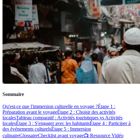
Sommaire
Qu'est-ce que l'immersion culturelle en voyage ?
Étape 1 :
Préparation avant le voyage
Étape 2 : Choisir des activités
locales
Tableau comparatif : Activités touristiques vs Activités
locales
Étape 3 : S'engager avec les habitants
Étape 4 : Participer à
des événements culturels
Étape 5 : Immersion
culinaire
Glossaire
Checklist avant voyage
📺 Ressource Vidéo