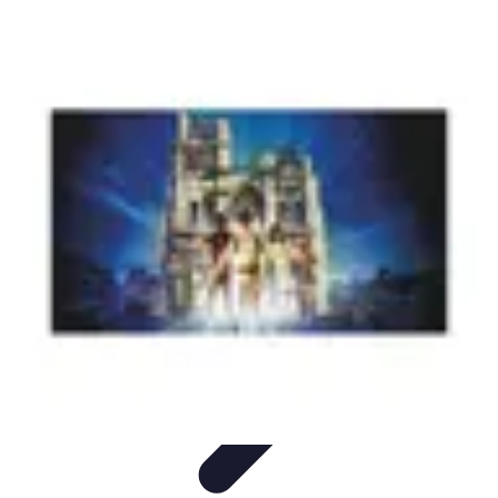
Découverte Monde
Inspiration de Voyage
Destinations cachées
Destinations
Culture et
Tradition
Tendances
Découverte Monde