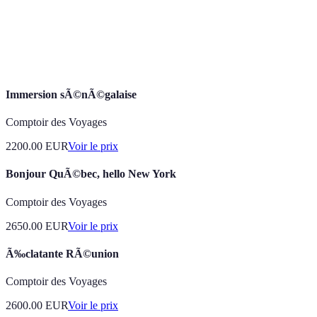
Historique et
Information
Appr
Apprentissage
anecdotes
standardisée
enri
locales
Immersion sÃ©nÃ©galaise
Comptoir des Voyages
2200.00
EUR
Voir le prix
Bonjour QuÃ©bec, hello New York
Comptoir des Voyages
2650.00
EUR
Voir le prix
Ã‰clatante RÃ©union
Comptoir des Voyages
2600.00
EUR
Voir le prix