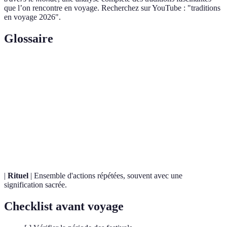
que l’on rencontre en voyage. Recherchez sur YouTube : "traditions
en voyage 2026".
Glossaire
Terme
Définition
Croyances et pratiques culturelles transmises au
Traditions
fil du temps.
Immersion
Expérience d'engagement profond dans une
culturelle
culture différente.
|
Rituel
| Ensemble d'actions répétées, souvent avec une
signification sacrée.
Checklist avant voyage