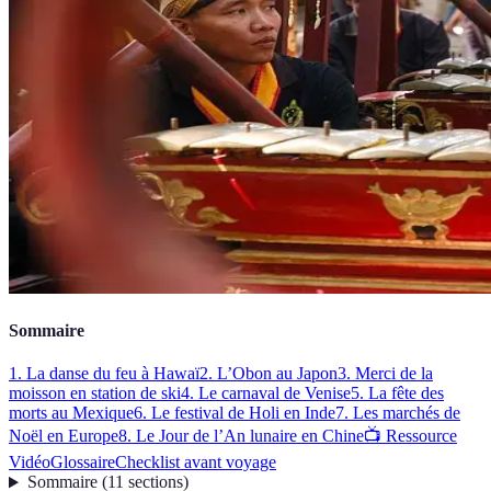
Sommaire
1. La danse du feu à Hawaï
2. L’Obon au Japon
3. Merci de la
moisson en station de ski
4. Le carnaval de Venise
5. La fête des
morts au Mexique
6. Le festival de Holi en Inde
7. Les marchés de
Noël en Europe
8. Le Jour de l’An lunaire en Chine
📺 Ressource
Vidéo
Glossaire
Checklist avant voyage
Sommaire
(
11
sections
)