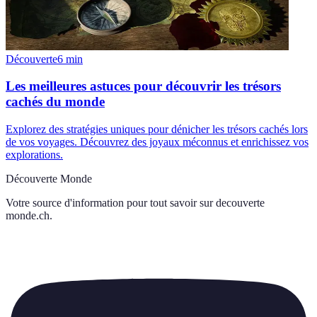
Découverte
6
min
Les meilleures astuces pour découvrir les trésors
cachés du monde
Explorez des stratégies uniques pour dénicher les trésors cachés lors
de vos voyages. Découvrez des joyaux méconnus et enrichissez vos
explorations.
Découverte Monde
Votre source d'information pour tout savoir sur
decouverte
monde.ch
.