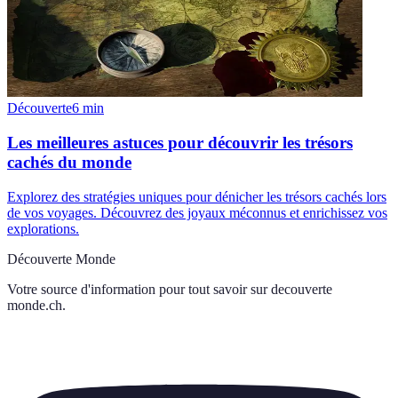
Découverte
6
min
Les meilleures astuces pour découvrir les trésors
cachés du monde
Explorez des stratégies uniques pour dénicher les trésors cachés lors
de vos voyages. Découvrez des joyaux méconnus et enrichissez vos
explorations.
Découverte Monde
Votre source d'information pour tout savoir sur
decouverte
monde.ch
.