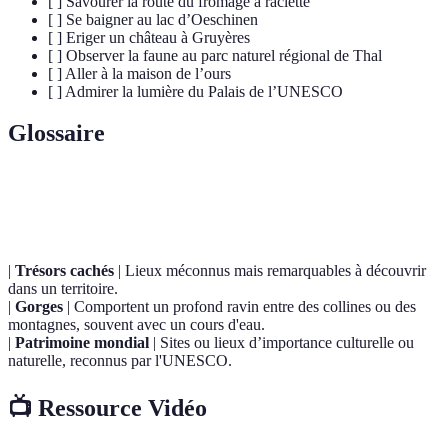
[ ] Savourer la route du fromage à raclette
[ ] Se baigner au lac d’Oeschinen
[ ] Eriger un château à Gruyères
[ ] Observer la faune au parc naturel régional de Thal
[ ] Aller à la maison de l’ours
[ ] Admirer la lumière du Palais de l’UNESCO
Glossaire
Terme
Définition
|
Trésors cachés
| Lieux méconnus mais remarquables à découvrir
dans un territoire.
|
Gorges
| Comportent un profond ravin entre des collines ou des
montagnes, souvent avec un cours d'eau.
|
Patrimoine mondial
| Sites ou lieux d’importance culturelle ou
naturelle, reconnus par l'UNESCO.
📺 Ressource Vidéo