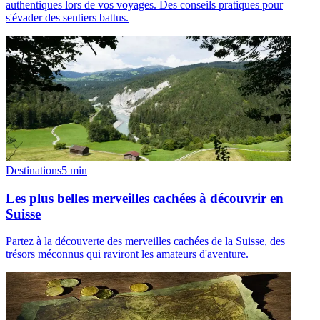
authentiques lors de vos voyages. Des conseils pratiques pour
s'évader des sentiers battus.
Destinations
5
min
Les plus belles merveilles cachées à découvrir en
Suisse
Partez à la découverte des merveilles cachées de la Suisse, des
trésors méconnus qui raviront les amateurs d'aventure.