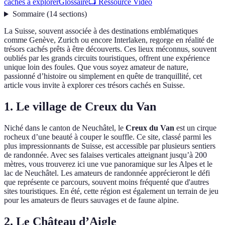
cachés à explorer
Glossaire
📺 Ressource Vidéo
Sommaire
(
14
sections
)
La Suisse, souvent associée à des destinations emblématiques
comme Genève, Zurich ou encore Interlaken, regorge en réalité de
trésors cachés prêts à être découverts. Ces lieux méconnus, souvent
oubliés par les grands circuits touristiques, offrent une expérience
unique loin des foules. Que vous soyez amateur de nature,
passionné d’histoire ou simplement en quête de tranquillité, cet
article vous invite à explorer ces trésors cachés en Suisse.
1. Le village de Creux du Van
Niché dans le canton de Neuchâtel, le
Creux du Van
est un cirque
rocheux d’une beauté à couper le souffle. Ce site, classé parmi les
plus impressionnants de Suisse, est accessible par plusieurs sentiers
de randonnée. Avec ses falaises verticales atteignant jusqu’à 200
mètres, vous trouverez ici une vue panoramique sur les Alpes et le
lac de Neuchâtel. Les amateurs de randonnée apprécieront le défi
que représente ce parcours, souvent moins fréquenté que d'autres
sites touristiques. En été, cette région est également un terrain de jeu
pour les amateurs de fleurs sauvages et de faune alpine.
2. Le Château d’Aigle