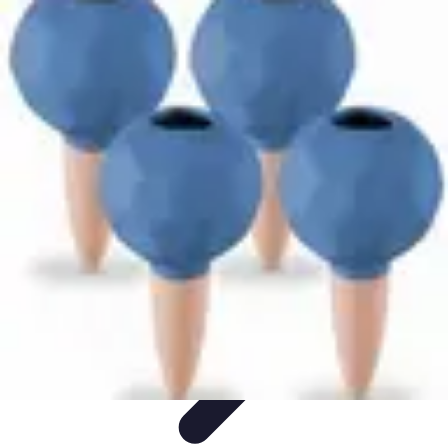
Découverte Monde
Inspiration de Voyage
Destinations cachées
Destinations
Culture et
Tradition
Tendances
Découverte Monde