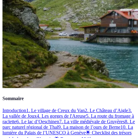
Sommaire
Introduction
1. Le village de Creux du Van
2. Le Château d’Aigle
3.
La vallée de Joux
4. Les gorges de l'Areuse
5. La route du fromage à
raclette
6. Le lac d’Oeschinen
7. La ville médiévale de Gruyères
8. Le
parc naturel régional de Thal
9. La maison de l’ours de Berne
10. La
lumière du Palais de l’UNESCO à Genève
🌟 Checklist des trésors