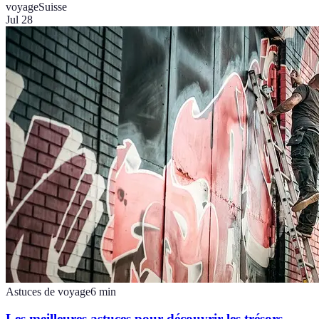
voyage
Suisse
Jul 28
Astuces de voyage
6
min
Les meilleures astuces pour découvrir les trésors