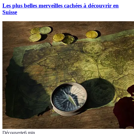
Les plus belles merveilles cachées à découvrir en
Suisse
Découverte
6
min