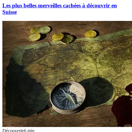
Les plus belles merveilles cachées à découvrir en
Suisse
Découverte
6
min