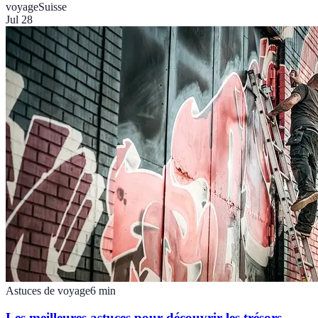
voyage
Suisse
Jul 28
Astuces de voyage
6
min
Les meilleures astuces pour découvrir les trésors