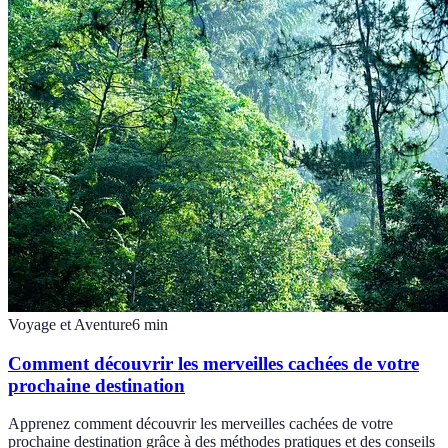
Voyage et Aventure
6
min
Comment découvrir les merveilles cachées de votre
prochaine destination
Apprenez comment découvrir les merveilles cachées de votre
prochaine destination grâce à des méthodes pratiques et des conseils