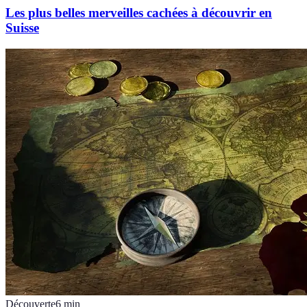
Les plus belles merveilles cachées à découvrir en
Suisse
Découverte
6
min