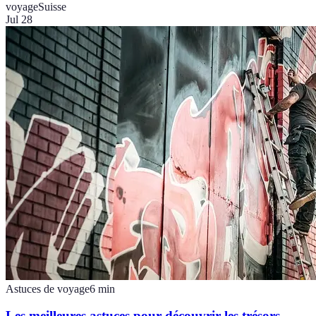
voyage
Suisse
Jul 28
Astuces de voyage
6
min
Les meilleures astuces pour découvrir les trésors