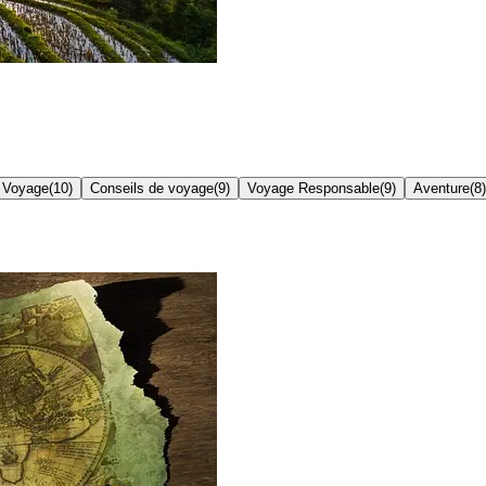
e Voyage
(
10
)
Conseils de voyage
(
9
)
Voyage Responsable
(
9
)
Aventure
(
8
)