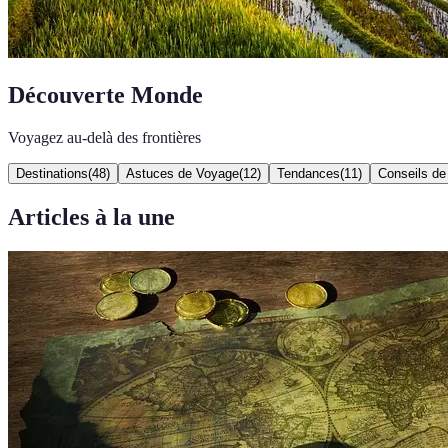
Découverte Monde
Voyagez au-delà des frontières
Destinations
(
48
)
Astuces de Voyage
(
12
)
Tendances
(
11
)
Conseils d
Articles à la une