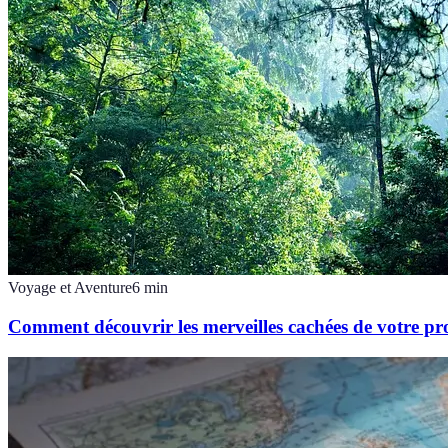
Voyage et Aventure
6
min
Comment découvrir les merveilles cachées de votre pr