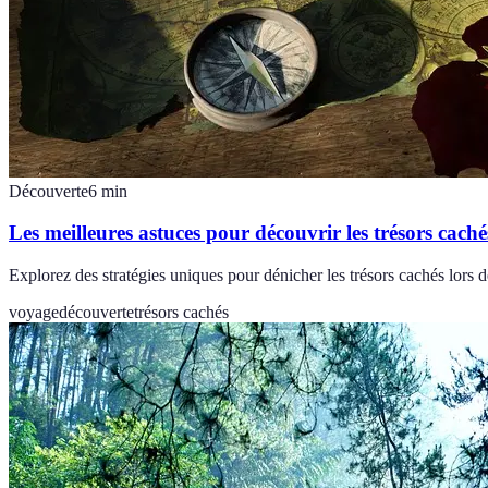
Découverte
6
min
Les meilleures astuces pour découvrir les trésors cac
Explorez des stratégies uniques pour dénicher les trésors cachés lor
voyage
découverte
trésors cachés