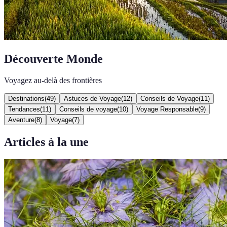
Découverte Monde
Voyagez au-delà des frontières
Destinations
(
49
)
Astuces de Voyage
(
12
)
Conseils de Voyage
(
11
)
Tendances
(
11
)
Conseils de voyage
(
10
)
Voyage Responsable
(
9
)
Aventure
(
8
)
Voyage
(
7
)
Articles à la une