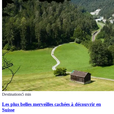
Destinations
5
min
Les plus belles merveilles cachées à découvrir en
Suisse