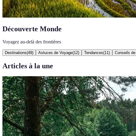
Découverte Monde
Voyagez au-delà des frontières
Destinations
(
49
)
Astuces de Voyage
(
12
)
Tendances
(
11
)
Conseils de
Articles à la une