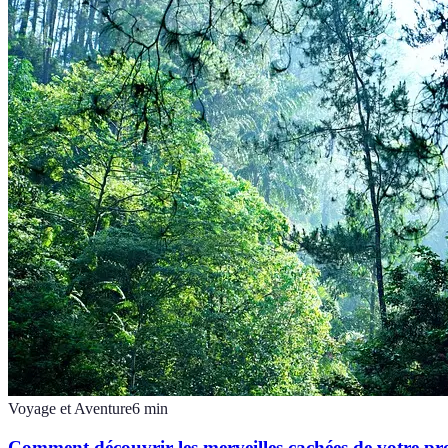
Voyage et Aventure
6
min
Comment découvrir les merveilles cachées de votre pr