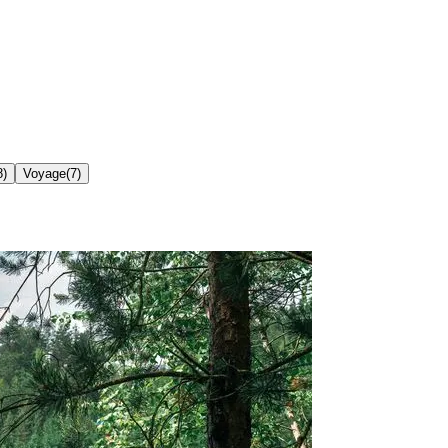
8
)
Voyage
(
7
)