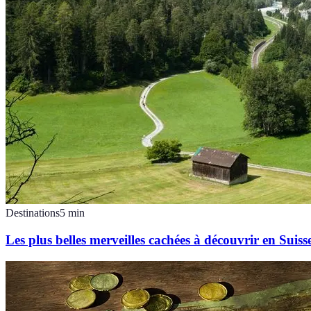
Destinations
5
min
Les plus belles merveilles cachées à découvrir en Suiss