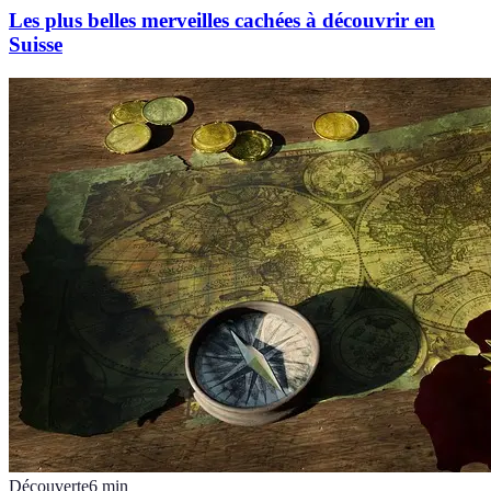
Les plus belles merveilles cachées à découvrir en
Suisse
Découverte
6
min