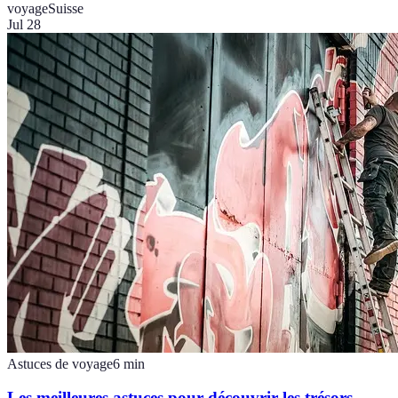
voyage
Suisse
Jul 28
Astuces de voyage
6
min
Les meilleures astuces pour découvrir les trésors